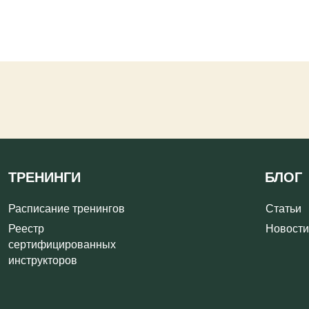
НИНГИ
БЛОГ
исание тренингов
Статьи
тр
Новости
ифицированных
рукторов