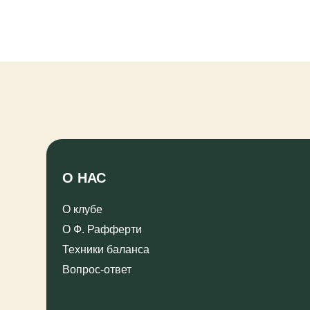
О НАС
ТРЕ
О клубе
Расп
О Ф. Рафферти
Реес
серт
Техники баланса
инст
Вопрос-ответ
ПРАВОВАЯ ИНФОРМАЦИЯ САЙТА
Пользовательское соглашение (Публичная