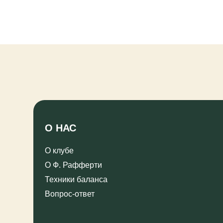
О НАС
ТРЕ
О клубе
Расп
О Ф. Рафферти
Реес
серт
Техники баланса
инст
Вопрос-ответ
ПРАВОВАЯ ИНФОРМАЦИЯ САЙТА
Пользовательское соглашение (Публичная