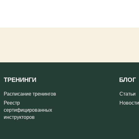
НИНГИ
БЛОГ
исание тренингов
Статьи
тр
Новости
ифицированных
рукторов