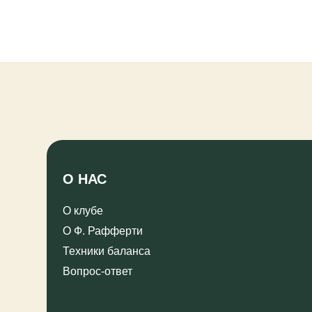
О НАС
ТРЕ
О клубе
Расп
О Ф. Рафферти
Реес
серт
Техники баланса
инст
Вопрос-ответ
ПРАВОВАЯ ИНФОРМАЦИЯ САЙТА
Пользовательское соглашение (Публичная