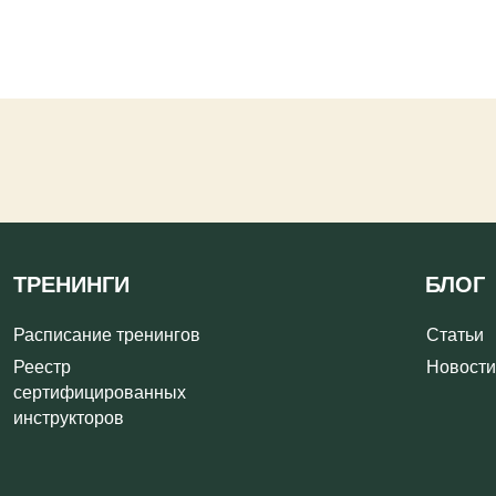
НИНГИ
БЛОГ
исание тренингов
Статьи
тр
Новости
ифицированных
рукторов