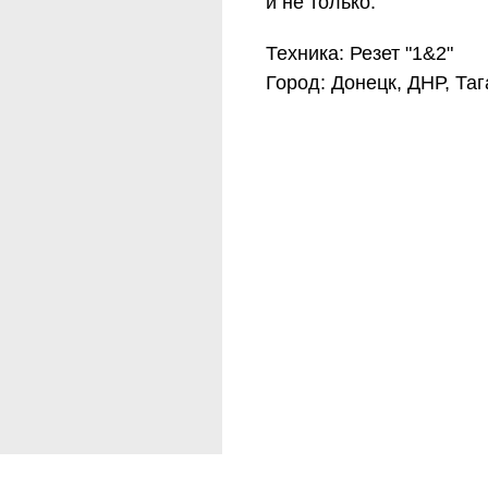
и не только.
 RESET KINESIOLOGY®
Техника: Резет "1&2"
Город: Донецк, ДНР, Таг