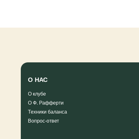
О НАС
ТРЕ
О клубе
Расп
О Ф. Рафферти
Реес
серт
Техники баланса
инст
Вопрос-ответ
ПРАВОВАЯ ИНФОРМАЦИЯ САЙТА
Пользовательское соглашение (Публичная